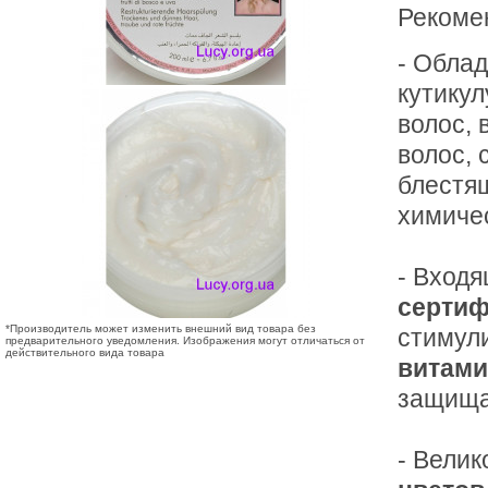
Рекоме
- Облад
кутикул
волос,
волос, 
блестя
химиче
- Вход
сертиф
*Производитель может изменить внешний вид товара без
стимул
предварительного уведомления. Изображения могут отличаться от
действительного вида товара
витами
защища
- Вели