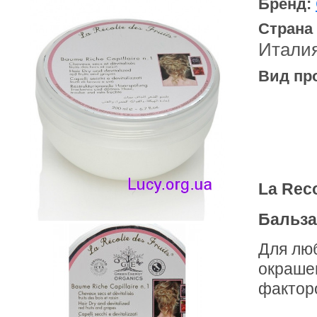
Бренд:
Страна
Итали
Вид пр
La Reco
Бальза
Для люб
окраше
факторо