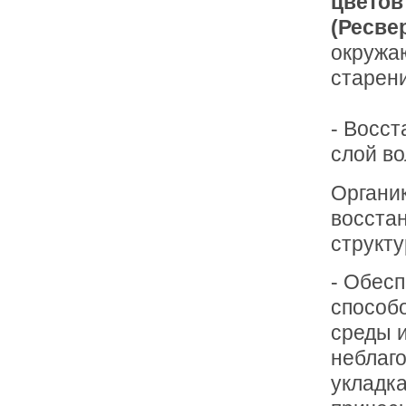
цветов
(Ресве
окружа
старен
- Восс
слой в
Органи
восстан
структу
- Обесп
способ
среды 
неблаг
укладка