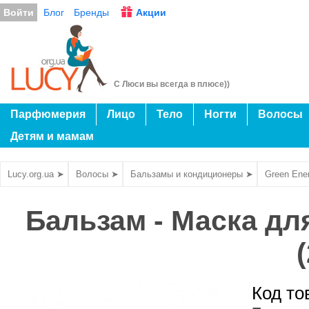
Войти
Блог
Бренды
Акции
С Люси вы всегда в плюсе))
Парфюмерия
Лицо
Тело
Ногти
Волосы
Детям и мамам
Lucy.org.ua ➤
Волосы ➤
Бальзамы и кондиционеры ➤
Green Ene
Бальзам - Маска дл
Код то