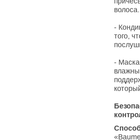
причес
волоса.
- Конди
того, 
послуш
- Маска
влажны
поддер
которы
Безопа
контро
Способ
«Baume