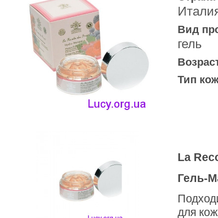
Итали
Вид пр
гель
Возрас
Тип кож
La Reco
Гель-М
Подходи
для кож