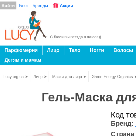
Войти
Блог
Бренды
Акции
С Люси вы всегда в плюсе))
Парфюмерия
Лицо
Тело
Ногти
Волосы
Детям и мамам
Lucy.org.ua ➤
Лицо ➤
Маски для лица ➤
Green Energy Organics 
Гель-Маска для
Код то
Бренд:
Страна