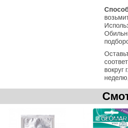
Способ
возьмит
Использ
Обильно
подборо
Оставьт
соотве
вокруг 
неделю,
Смот