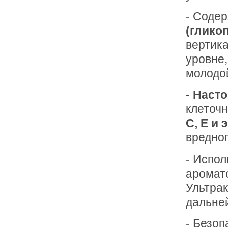
- Соде
(глико
вертика
уровне,
молодо
-
Насто
клеточ
С, Е и
вредног
- Испол
аромат
Ультра
дальне
- Безо