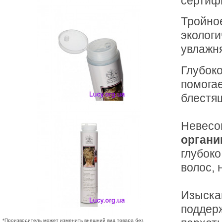
сертиф
Тройно
экологи
увлажня
Глубоко
помогае
блестящ
Невесо
органи
глубок
волос, 
Изыска
поддерж
*Производитель может изменить внешний вид товара без