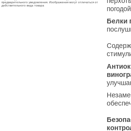
перхот
предварительного уведомления. Изображения могут отличаться от
действительного вида товара
погодой
Белки
послушн
Содер
стимул
Антиок
виногр
улучша
Незам
обеспе
Безопа
контро