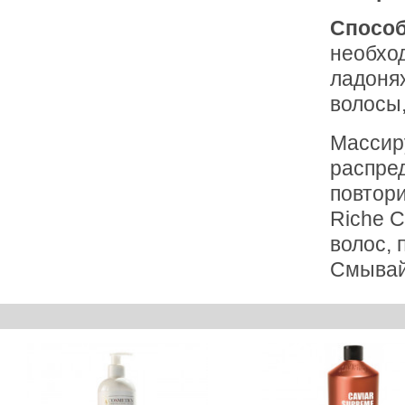
Способ
необход
ладоня
волосы,
Массиру
распре
повтор
Riche C
волос, 
Смывай