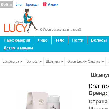
Войти
Блог
Бренды
Акции
С Люси вы всегда в плюсе))
Парфюмерия
Лицо
Тело
Ногти
Волосы
Детям и мамам
Lucy.org.ua ➤
Волосы ➤
Шампуни ➤
Green Energy Organics ➤
Шампун
Код то
Бренд:
Страна
Итали