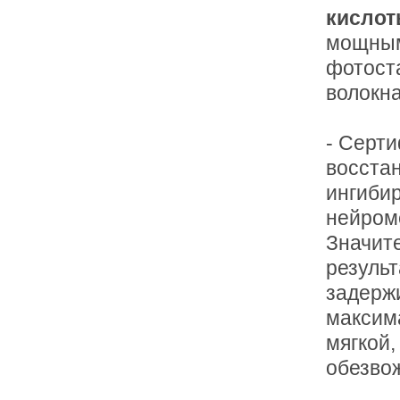
кисло
мощным
фотост
волокна
- Серт
восстан
ингибир
нейром
Значит
резуль
задерж
максима
мягкой,
обезво