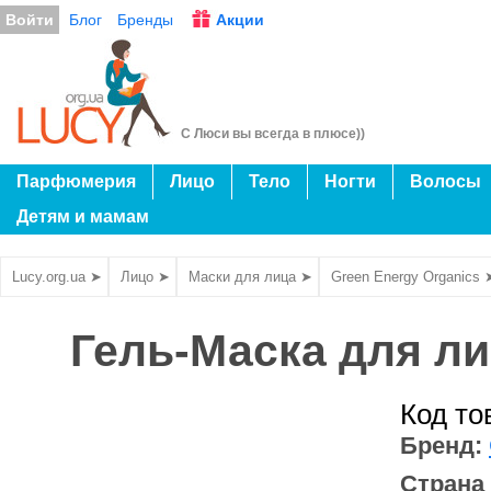
Войти
Блог
Бренды
Акции
С Люси вы всегда в плюсе))
Парфюмерия
Лицо
Тело
Ногти
Волосы
Детям и мамам
Lucy.org.ua ➤
Лицо ➤
Маски для лица ➤
Green Energy Organics 
Гель-Маска для ли
Код то
Бренд:
Страна