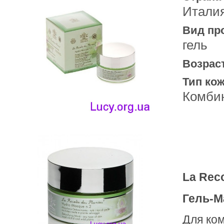
Итали
Вид пр
гель
Возрас
Тип кож
Комби
La Reco
Гель-М
Для ко