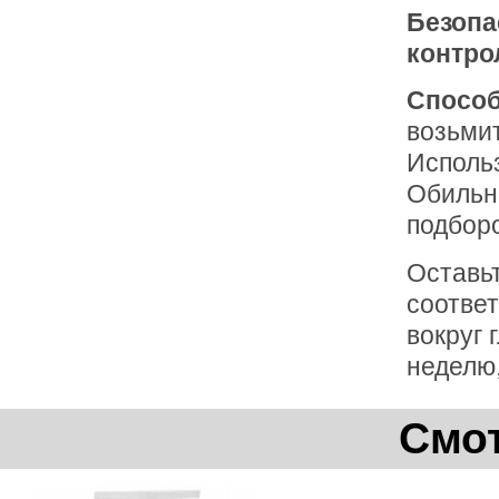
Безопа
контро
Способ
возьмит
Использ
Обильно
подборо
Оставьт
соотве
вокруг 
неделю,
Смот