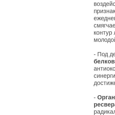
воздей
призна
ежедне
смягча
контур 
молодой
- Под 
белков
антиок
синерги
достиже
-
Орган
ресвер
радика