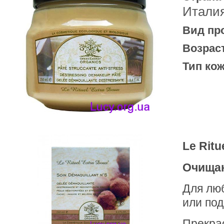
Итали
Вид пр
Возрас
Тип кож
Le Ritu
Очищаю
Для люб
или по
Прекрас