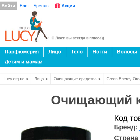
Войти
Блог
Бренды
Акции
С Люси вы всегда в плюсе))
Парфюмерия
Лицо
Тело
Ногти
Волосы
Детям и мамам
Lucy.org.ua ➤
Лицо ➤
Очищающие средства ➤
Green Energy Org
Очищающий кр
Код то
Бренд:
Страна