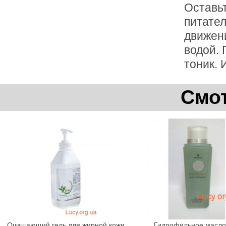
Оставьт
питате
движен
водой.
тоник. 
Смот
Очищающий гель для жирной кожи
Гидрофильное масло