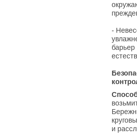
окружа
прежде
- Невес
увлажн
барьер 
естест
Безопа
контро
Способ
возьми
Бережн
кругов
и рассл