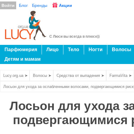
Войти
Блог
Бренды
Акции
С Люси вы всегда в плюсе))
Парфюмерия
Лицо
Тело
Ногти
Волосы
Детям и мамам
Lucy.org.ua ➤
Волосы ➤
Средства от выпадения ➤
FarmaVita ➤
Лосьон для ухода за ослабленными волосами, подвергающимися риску
Лосьон для ухода з
подвергающимися р