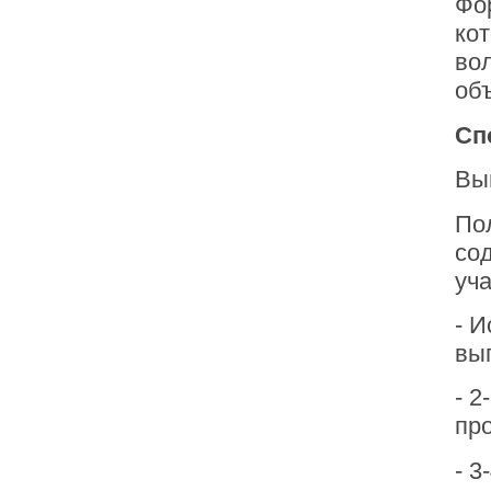
Фор
ко
во
об
Сп
Вы
По
со
уч
- 
вы
- 
пр
- 3