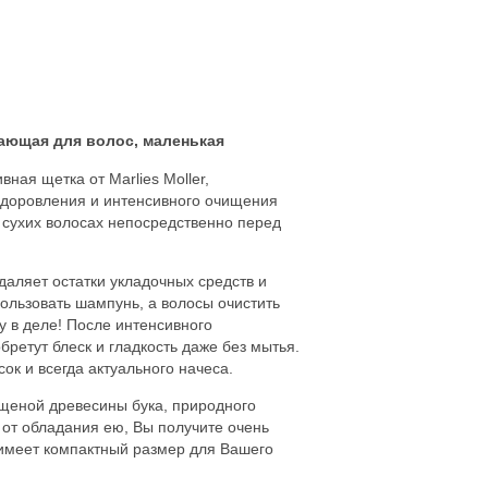
ищающая для волос, маленькая
вная щетка от Marlies Moller,
здоровления и интенсивного очищения
сухих волосах непосредственно перед
аляет остатки укладочных средств и
пользовать шампунь, а волосы очистить
 в деле! После интенсивного
бретут блеск и гладкость даже без мытья.
ок и всегда актуального начеса.
щеной древесины бука, природного
 от обладания ею, Вы получите очень
 имеет компактный размер для Вашего