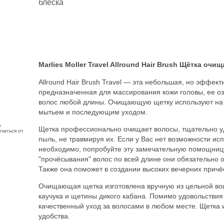
блеска
Marlies Moller Travel Allround Hair Brush Щётка оч
Allround Hair Brush Travel — эта небольшая, но эффекти
предназначенная для массирования кожи головы, ее о
волос любой длины. Очищающую щетку используют на 
мытьем и последующим уходом.
з
Щетка профессионально очищает волосы, тщательно уд
чаться от
пыль, не травмируя их. Если у Вас нет возможности ис
необходимо, попробуйте эту замечательную помощницу
"прочёсывания" волос по всей длине они обязательно о
Также она поможет в создании высоких вечерних причёс
Очищающая щетка изготовлена вручную из цельной во
каучука и щетины дикого кабана. Помимо удовольствия
качественный уход за волосами в любом месте. Щетка
удобства.