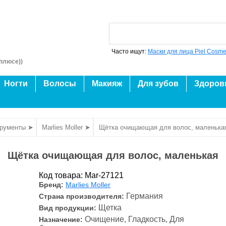
Часто ищут:
Маски для лица Piel Cosme
плюсе))
Ногти
Волосы
Макияж
Для зубов
Здоров
трументы ➤
Marlies Moller ➤
Щётка очищающая для волос, маленька
Щётка очищающая для волос, маленькая
Код товара: Mar-27121
Бренд:
Marlies Moller
Германия
Страна производителя:
Щетка
Вид продукции:
Очищение, Гладкость, Для
Назначение: