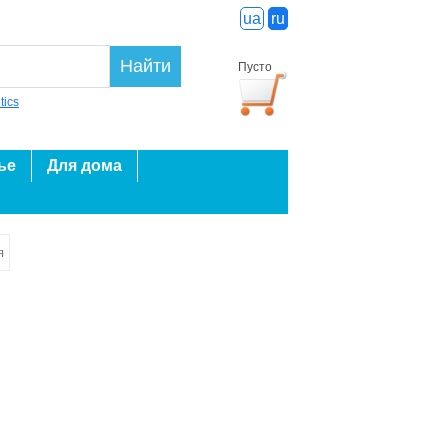
ua
ru
Найти
Пусто
tics
ье
Для дома
я