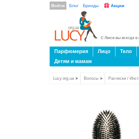
Войти
Блог
Бренды
Акции
С Люси вы всегда в 
Парфюмерия
Лицо
Тело
Детям и мамам
Lucy.org.ua ➤
Волосы ➤
Расчески / Инс