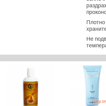
раздраж
проконс
Плотно
храните
Не подв
темпера