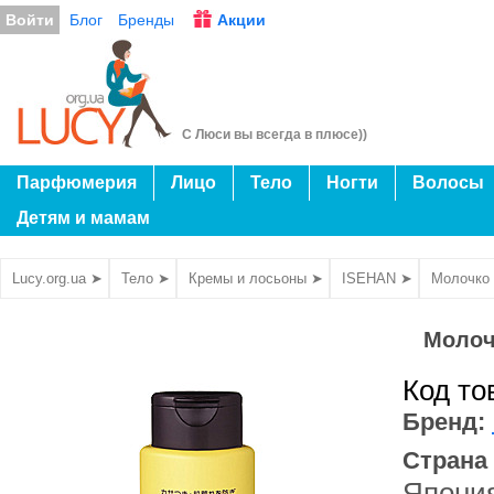
Войти
Блог
Бренды
Акции
С Люси вы всегда в плюсе))
Парфюмерия
Лицо
Тело
Ногти
Волосы
Детям и мамам
Lucy.org.ua ➤
Тело ➤
Кремы и лосьоны ➤
ISEHAN ➤
Молочко 
Молоч
Код то
Бренд:
Страна
Япони