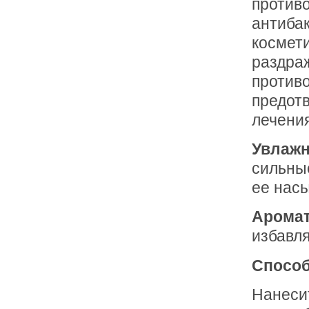
против
антиба
космети
раздраж
против
предотв
лечения
Увлаж
сильные
ее нас
Арома
избавля
Способ
Нанесит