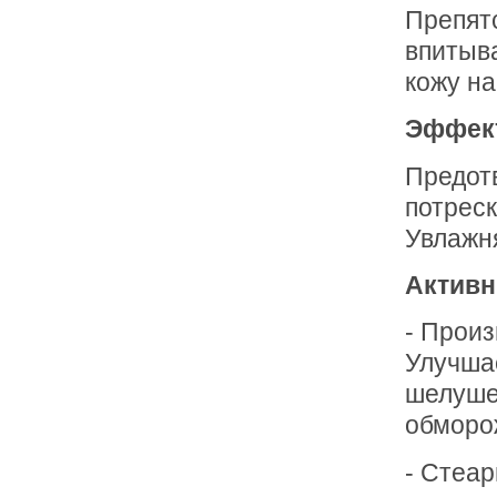
Препят
впитыва
кожу н
Эффек
Предот
потреск
Увлажня
Активн
- Произ
Улучша
шелушен
обморо
- Стеар