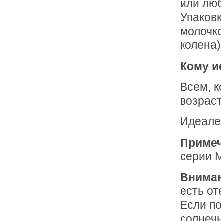
или люб
Упаковк
молочко
колена)
Кому и
Всем, к
возраст
Идеале
Примеч
серии M
Внима
есть от
Если п
солнечн