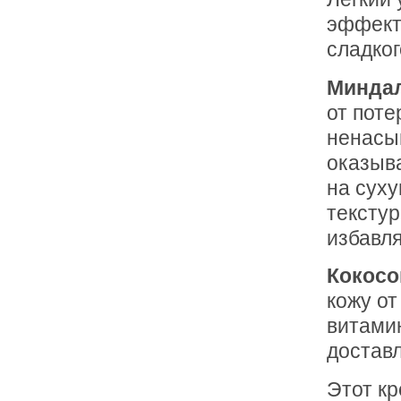
эффект
cладко
Минда
от поте
ненасы
оказыв
на суху
текстур
избавля
Кокосо
кожу от
витамин
доставл
Этот к