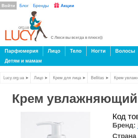
Войти
Блог
Бренды
Акции
С Люси вы всегда в плюсе))
Парфюмерия
Лицо
Тело
Ногти
Волосы
Детям и мамам
Lucy.org.ua ➤
Лицо ➤
Крем для лица ➤
Bellitas ➤
Крем увлаж
Крем увлажняющий 
Код то
Бренд:
Страна