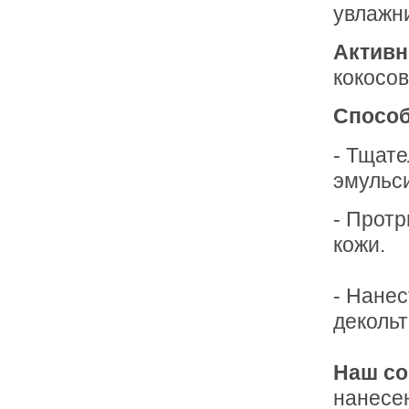
увлажн
Активн
кокосо
Способ
- Тщат
эмульси
- Протр
кожи.
- Нанес
декольт
Наш со
нанесен