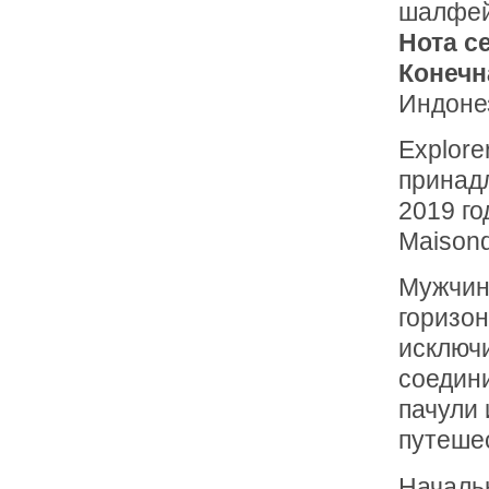
шалфей
Нота с
Конечн
Индонез
Explore
принад
2019 го
Maisond
Мужчин
горизон
исключи
соедини
пачули 
путеше
Началь