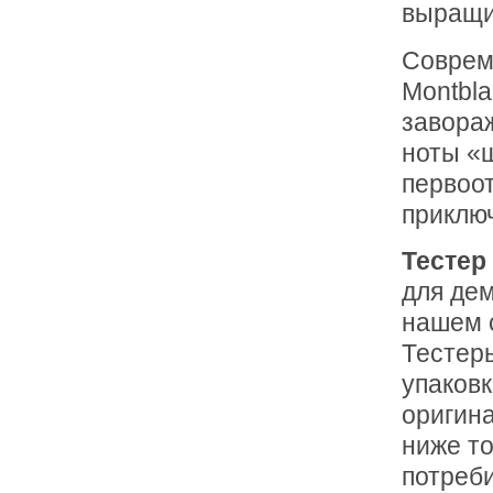
выращи
Соврем
Montbla
завора
ноты «
первоот
приклю
Тестер
для дем
нашем с
Тестеры
упаковк
оригин
ниже то
потреб