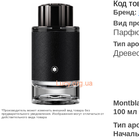
Код то
Бренд:
Вид пр
Парфю
Тип аро
Древе
Montbl
100 мл
*Производитель может изменить внешний вид товара без
предварительного уведомления. Изображения могут отличаться от
действительного вида товара
Тип ар
Началь