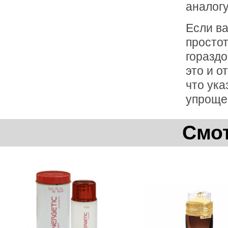
аналогу
Если в
простот
гораздо
это и о
что ука
упроще
Смот