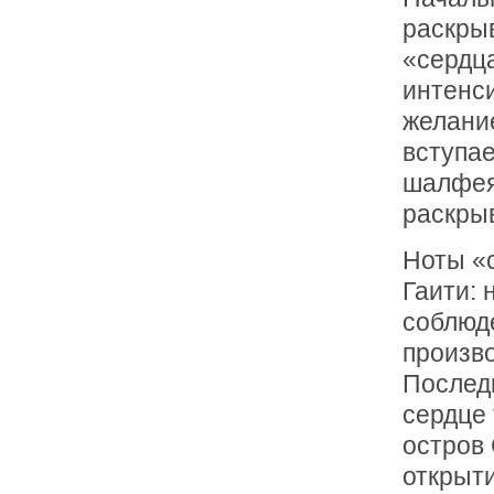
раскрыв
«сердц
интенс
желани
вступае
шалфея 
раскрыв
Ноты «
Гаити: 
соблюде
произв
Последн
сердце 
остров
открыти