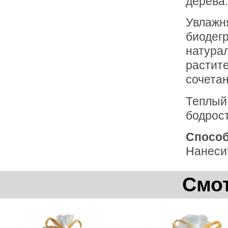
дерева.
Увлажн
биодег
натура
растите
сочета
Теплый 
бодрост
Способ
Нанесит
Смот