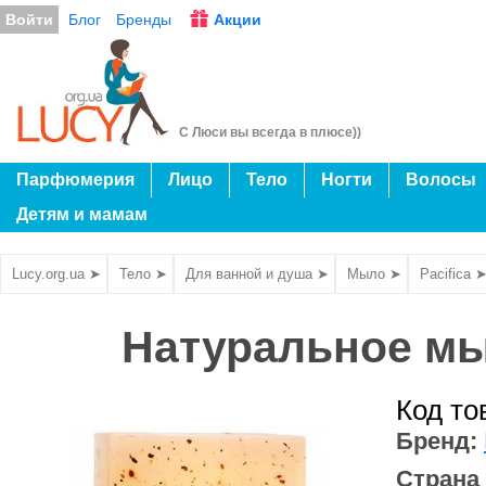
Войти
Блог
Бренды
Акции
С Люси вы всегда в плюсе))
Парфюмерия
Лицо
Тело
Ногти
Волосы
Детям и мамам
Lucy.org.ua ➤
Тело ➤
Для ванной и душа ➤
Мыло ➤
Pacifica 
Натуральное мыл
Код то
Бренд:
Страна