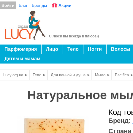
Войти
Блог
Бренды
Акции
С Люси вы всегда в плюсе))
Парфюмерия
Лицо
Тело
Ногти
Волосы
Детям и мамам
Lucy.org.ua ➤
Тело ➤
Для ванной и душа ➤
Мыло ➤
Pacifica 
Натуральное мыло 
Код то
Бренд:
Страна