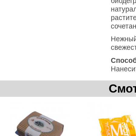
биодег
натура
растите
сочета
Нежный 
свежест
Способ
Нанесит
Смот