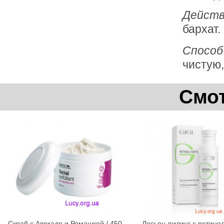
Действ
бархат.
Способ
чистую,
Смот
Скраб с Авокадо и Ромашкой / 450
Лосьон-пилинг с ретино