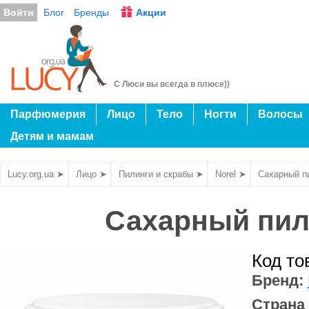
Войти
Блог
Бренды
Акции
С Люси вы всегда в плюсе))
Парфюмерия
Лицо
Тело
Ногти
Волосы
Детям и мамам
Lucy.org.ua ➤
Лицо ➤
Пилинги и скрабы ➤
Norel ➤
Сахарный пи
Сахарный пили
Код то
Бренд:
Страна