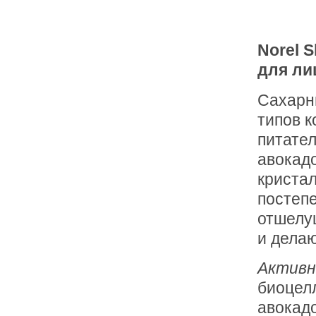
Norel S
для ли
Сахарны
типов к
питател
авокадо
кристал
постеп
отшелу
и делаю
Активн
биоцел
авокадо