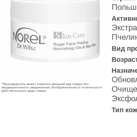
Польш
Активн
Экстра
Пчели
Вид пр
Возрас
Назнач
Обновл
*Производитель может изменить внешний вид товара без
Очищен
предварительного уведомления. Изображения могут отличаться от
действительного вида товара
Эксфо
Тип кож