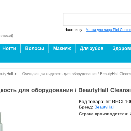
Часто ищут:
Маски для лица Piel Cosme
плюсе))
Ногти
Волосы
Макияж
Для зубов
Здоров
autyHall ➤
Очищающая жидкость для оборудования / BeautyHall Cleansi
сть для оборудования / BeautyHall Cleansin
Код товара: Int-BHCL10
Бренд:
BeautyHall
Страна производителя: