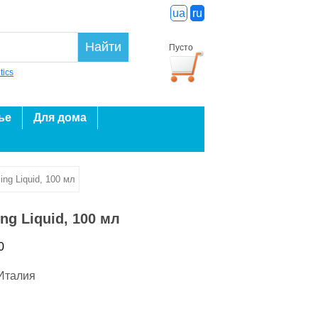
ua
ru
Найти
Пусто
tics
ье
Для дома
ng Liquid, 100 мл
g Liquid, 100 мл
0
Италия