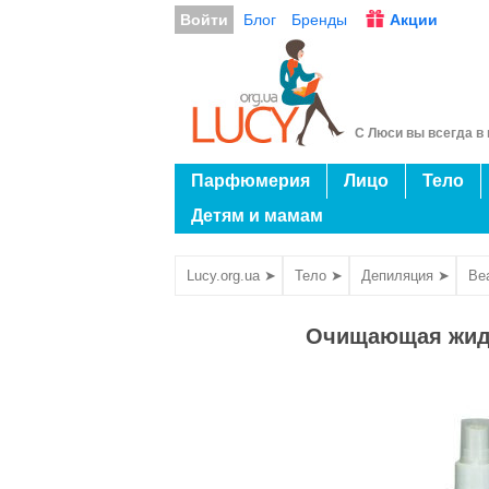
Войти
Блог
Бренды
Акции
С Люси вы всегда в 
Парфюмерия
Лицо
Тело
Детям и мамам
Lucy.org.ua ➤
Тело ➤
Депиляция ➤
Be
Очищающая жидко