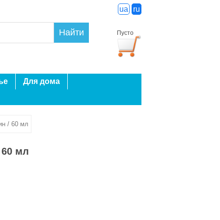
ua
ru
Найти
Пусто
ье
Для дома
н / 60 мл
 60 мл