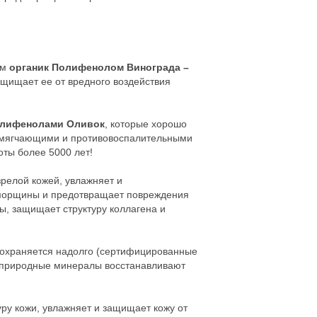
ым
органик Полифенолом Винограда –
защищает ее от вредного воздействия
олифенолами Оливок
, которые хорошо
смягчающими и противовоспалительными
оты более 5000 лет!
релой кожей, увлажняет и
 морщины и предотвращает повреждения
ы, защищает структуру коллагена и
охраняется надолго (сертифицированные
 природные минералы восстанавливают
уру кожи, увлажняет и защищает кожу от