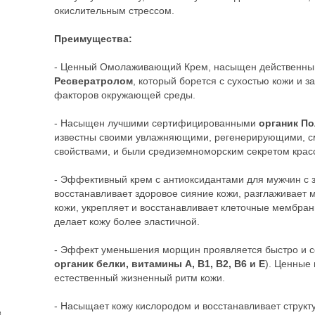
окислительным стрессом.
Преимущества:
- Ценный Омолаживающий Крем, насыщен действенн
Ресвератролом
, который борется с сухостью кожи и 
факторов окружающей среды.
- Насыщен лучшими сертифицированными
органик П
известны своими увлажняющими, регенерирующими, 
свойствами, и были средиземноморским секретом крас
- Эффективный крем с антиоксидантами для мужчин с з
восстанавливает здоровое сияние кожи, разглаживает
кожи, укрепляет и восстанавливает клеточные мембран
делает кожу более эластичной.
- Эффект уменьшения морщин проявляется быстро и с
органик белки, витамины А, В1, В2, В6 и Е
). Ценные
естественный жизненный ритм кожи.
- Насыщает кожу кислородом и восстанавливает структ
з