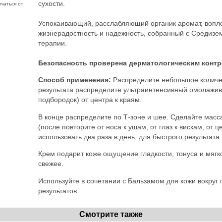
сухости.
чаться от
Успокаивающий, расслабляющий органик аромат, вопл
жизнерадостность и надежность, собранный с Средизе
терапии.
Безопасность проверена дерматологическим контр
Способ применения:
Распределите небольшое количес
результата распределите ультраинтенсивный омолажив
подбородок) от центра к краям.
В конце распределите по Т-зоне и шее. Сделайте масса
(после повторите от носа к ушам, от глаз к вискам, от 
использовать два раза в день, для быстрого результата
Крем подарит коже ощущение гладкости, тонуса и мягк
свежее.
Используйте в сочетании с Бальзамом для кожи вокруг 
результатов.
Смотрите также