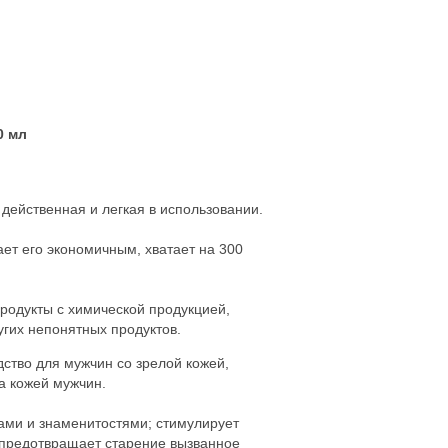
0 мл
 действенная и легкая в использовании.
ает его экономичным, хватает на 300
родукты с химической продукцией,
угих непонятных продуктов.
тво для мужчин со зрелой кожей,
а кожей мужчин.
ами и знаменитостями; стимулирует
 предотвращает старение вызванное