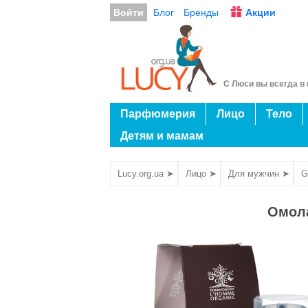
Войти
Блог
Бренды
Акции
С Люси вы всегда в 
Парфюмерия
Лицо
Тело
Детям и мамам
Lucy.org.ua ➤
Лицо ➤
Для мужчин ➤
G
Омола