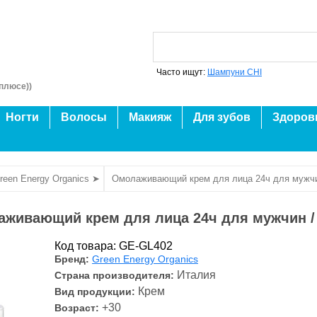
Часто ищут:
Шампуни CHI
плюсе))
Ногти
Волосы
Макияж
Для зубов
Здоров
reen Energy Organics ➤
Омолаживающий крем для лица 24ч для мужчи
живающий крем для лица 24ч для мужчин /
Код товара: GE-GL402
Бренд:
Green Energy Organics
Италия
Страна производителя:
Крем
Вид продукции:
+30
Возраст: