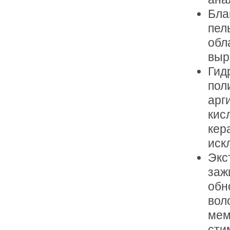
Бла
пел
обл
выр
Гид
пол
арг
кис
кер
иск
Экс
заж
обн
вол
мем
сти