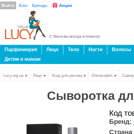
Войти
Блог
Бренды
Акции
С Люси вы всегда в плюсе))
Парфюмерия
Лицо
Тело
Ногти
Волосы
Детям и мамам
Lucy.org.ua ➤
Лицо ➤
Уход для ресниц ➤
Onmacabim ➤
Сыворо
Сыворотка для
Код то
Бренд:
Страна