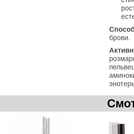
рос
ест
Способ
брови.
Активн
розмари
пельве
аминоки
энотер
Смот