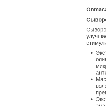
Onmaca
Сыворо
Сыворо
улучшае
стимул
Экс
оли
мик
ант
Мас
вол
пре
Экс
ана