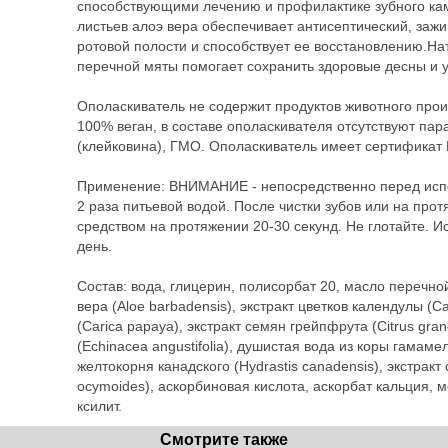
способствующими лечению и профилактике зубного кам
листьев алоэ вера обеспечивает антисептический, заж
ротовой полости и способствует ее восстановлению.Н
перечной мяты помогает сохранить здоровые десны и у
Ополаскиватель не содержит продуктов животного прои
100% веган, в составе ополаскивателя отсутствуют пар
(клейковина), ГМО. Ополаскиватель имеет сертификат 
Применение: ВНИМАНИЕ - непосредственно перед испо
2 раза питьевой водой. После чистки зубов или на про
средством на протяжении 20-30 секунд. Не глотайте. И
день.
Состав: вода, глицерин, полисорбат 20, масло перечной
вера (Aloe barbadensis), экстракт цветков календулы (Cal
(Carica рapaya), экстракт семян грейпфрута (Citrus gran
(Echinacea аngustifolia), душистая вода из коры гамамел
желтокорня канадского (Hydrastis сanadensis), экстракт
ocymoides), аскорбиновая кислота, аскорбат кальция, м
ксилит.
Смотрите также