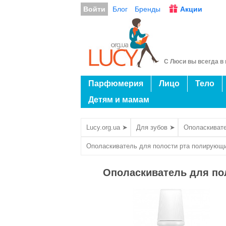
Войти
Блог
Бренды
Акции
С Люси вы всегда в 
Парфюмерия
Лицо
Тело
Детям и мамам
Lucy.org.ua ➤
Для зубов ➤
Ополаскивате
Ополаскиватель для полости рта полирующи
Ополаскиватель для по