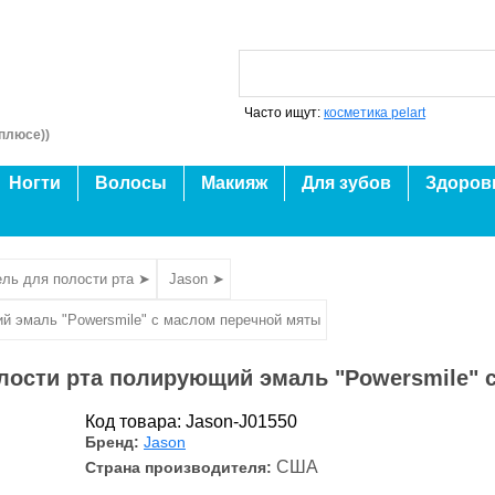
Часто ищут:
косметика pelart
плюсе))
Ногти
Волосы
Макияж
Для зубов
Здоров
ль для полости рта ➤
Jason ➤
й эмаль "Powersmile" с маслом перечной мяты
лости рта полирующий эмаль "Powersmile" 
Код товара: Jason-J01550
Бренд:
Jason
США
Страна производителя: