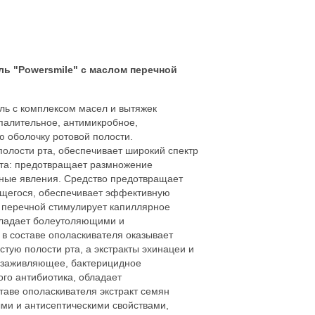
ь "Powersmile" с маслом перечной
ль с комплексом масел и вытяжек
палительное, антимикробное,
ю оболочку ротовой полости.
полости рта, обеспечивает широкий спектр
нта: предотвращает размножение
ьные явления. Средство предотвращает
ющегося, обеспечивает эффективную
 перечной стимулирует капиллярное
бладает болеутоляющими и
в составе ополаскивателя оказывает
тую полости рта, а экстракты эхинацеи и
, заживляющее, бактерицидное
ого антибиотика, обладает
таве ополаскивателя экстракт семян
ми и антисептическими свойствами,