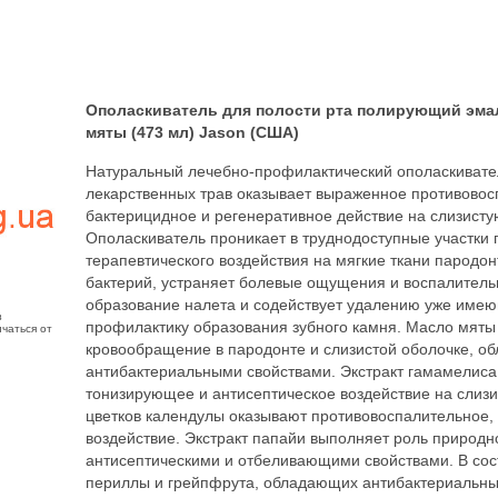
Ополаскиватель для полости рта полирующий эмал
мяты (473 мл) Jason (США)
Натуральный лечебно-профилактический ополаскивате
лекарственных трав оказывает выраженное противовос
бактерицидное и регенеративное действие на слизисту
Ополаскиватель проникает в труднодоступные участки 
терапевтического воздействия на мягкие ткани пародо
бактерий, устраняет болевые ощущения и воспалител
образование налета и содействует удалению уже име
з
профилактику образования зубного камня. Масло мяты
чаться от
кровообращение в пародонте и слизистой оболочке, о
антибактериальными свойствами. Экстракт гамамелиса 
тонизирующее и антисептическое воздействие на слизис
цветков календулы оказывают противовоспалительное
воздействие. Экстракт папайи выполняет роль природн
антисептическими и отбеливающими свойствами. В сос
периллы и грейпфрута, обладающих антибактериальны