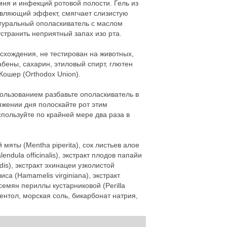
ня и инфекций ротовой полости. Гель из
ивляющий эффект, смягчает слизистую
атуральный ополаскиватель с маслом
странить неприятный запах изо рта.
схождения, не тестирован на животных,
абены, сахарин, этиловый спирт, глютен
Кошер (Orthodox Union).
льзованием разбавьте ополаскиватель в
тяжении дня полоскайте рот этим
спользуйте по крайней мере два раза в
 мяты (Mentha рiperita), сок листьев алое
endula officinalis), экстракт плодов папайи
dis), экстракт эхинацеи узколистой
иса (Hamamelis virginiana), экстракт
 семян периллы кустарниковой (Perilla
ентол, морская соль, бикарбонат натрия,