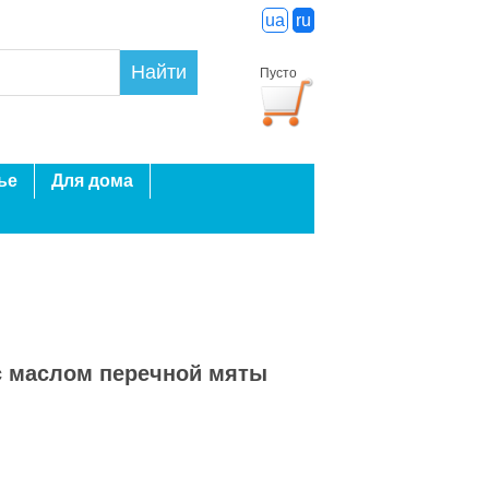
ua
ru
Найти
Пусто
ье
Для дома
с маслом перечной мяты