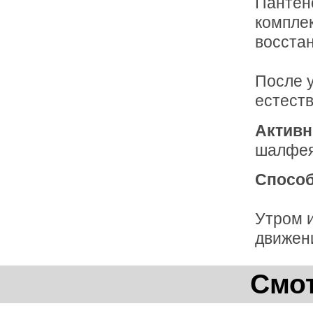
Пантен
комплек
восстан
После 
естеств
Активн
шалфея,
Способ
Утром 
движени
Смот