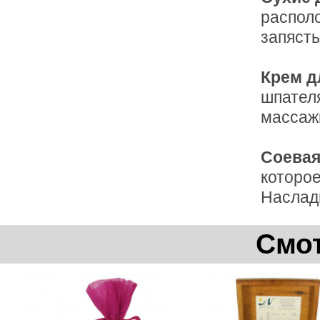
располо
запясть
Крем д
шпателя
массаж
Соевая
которое
Наслад
Смот