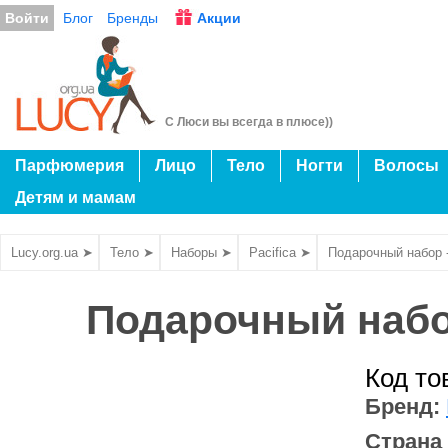
Войти
Блог
Бренды
Акции
С Люси вы всегда в плюсе))
Парфюмерия
Лицо
Тело
Ногти
Волосы
Детям и мамам
Lucy.org.ua ➤
Тело ➤
Наборы ➤
Pacifica ➤
Подарочный набор -
Подарочный набор
Код то
Бренд:
Страна