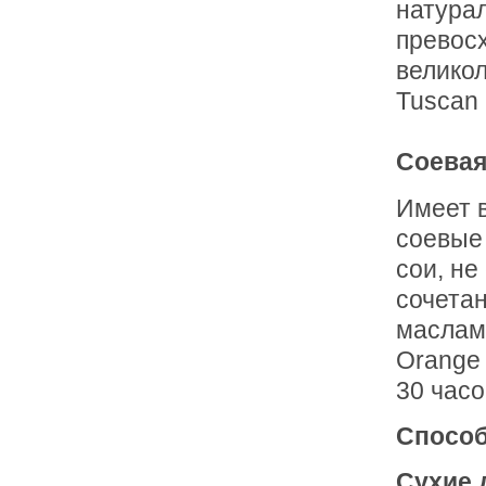
натура
превосх
велико
Tuscan 
Соевая
Имеет в
соевые
сои, н
сочета
маслам
Orange 
30 часо
Способ
Сухие 