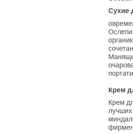
Сухие 
овреме
Ослепит
органик
сочета
Манящи
очаров
портати
Крем д
Крем дл
лучших
миндаль
фирмен