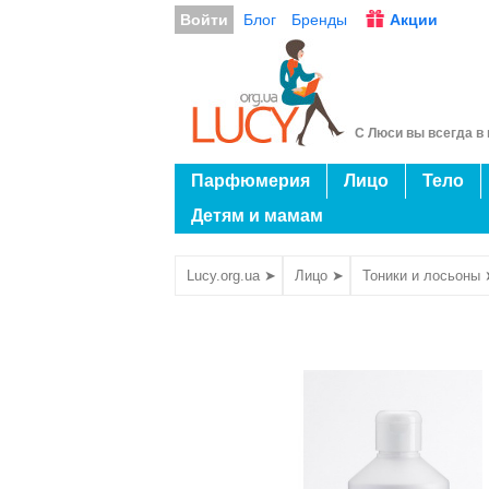
Войти
Блог
Бренды
Акции
С Люси вы всегда в 
Парфюмерия
Лицо
Тело
Детям и мамам
Lucy.org.ua ➤
Лицо ➤
Тоники и лосьоны