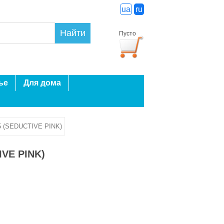
ua
ru
Найти
Пусто
ье
Для дома
 (SEDUCTIVE PINK)
VE PINK)