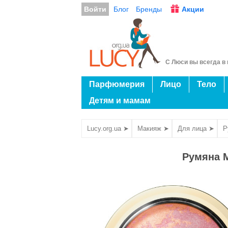
Войти
Блог
Бренды
Акции
С Люси вы всегда в 
Парфюмерия
Лицо
Тело
Детям и мамам
Lucy.org.ua ➤
Макияж ➤
Для лица ➤
Р
Румяна 