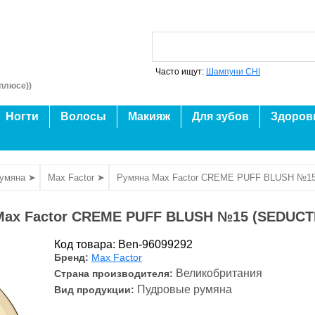
Часто ищут:
Шампуни CHI
плюсе))
Ногти
Волосы
Макияж
Для зубов
Здоров
умяна ➤
Max Factor ➤
Румяна Max Factor CREME PUFF BLUSH №15
Max Factor CREME PUFF BLUSH №15 (SEDUCTI
Код товара: Ben-96099292
Бренд:
Max Factor
Великобритания
Страна производителя:
Пудровые румяна
Вид продукции: