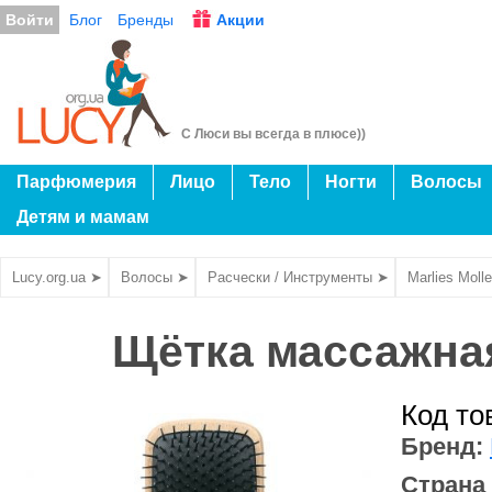
Войти
Блог
Бренды
Акции
С Люси вы всегда в плюсе))
Парфюмерия
Лицо
Тело
Ногти
Волосы
Детям и мамам
Lucy.org.ua ➤
Волосы ➤
Расчески / Инструменты ➤
Marlies Moll
Щётка массажная
Код то
Бренд:
Страна