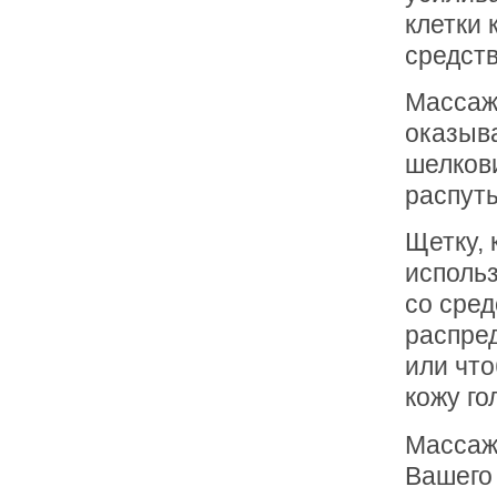
клетки 
средств
Массажн
оказыв
шелкови
распут
Щетку, 
использ
со сред
распред
или что
кожу г
Массаж
Вашего 