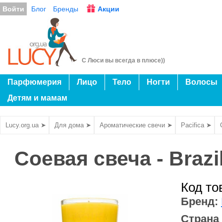
Войти
Блог
Бренды
Акции
С Люси вы всегда в плюсе))
Парфюмерия
Лицо
Тело
Ногти
Волосы
Детям и мамам
Lucy.org.ua ➤
Для дома ➤
Ароматические свечи ➤
Pacifica ➤
Соевая свеча - Brazil
Код то
Бренд:
Страна