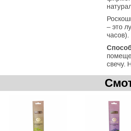
натура
Роскошн
– это л
часов).
Способ
помещен
свечу.
Смот