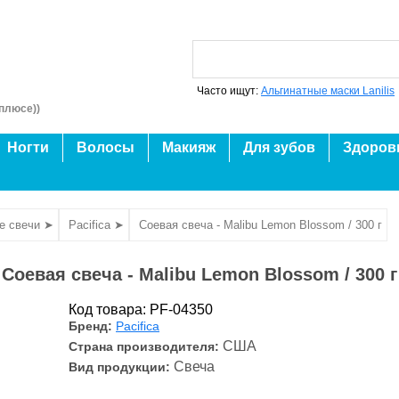
Часто ищут:
Альгинатные маски Lanilis
плюсе))
Ногти
Волосы
Макияж
Для зубов
Здоров
е свечи ➤
Pacifica ➤
Соевая свеча - Malibu Lemon Blossom / 300 г
Соевая свеча - Malibu Lemon Blossom / 300 г
Код товара: PF-04350
Бренд:
Pacifica
США
Страна производителя:
Свеча
Вид продукции: