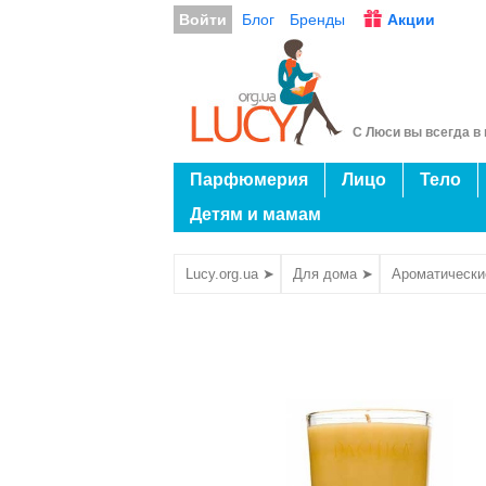
Войти
Блог
Бренды
Акции
С Люси вы всегда в 
Парфюмерия
Лицо
Тело
Детям и мамам
Lucy.org.ua ➤
Для дома ➤
Ароматически