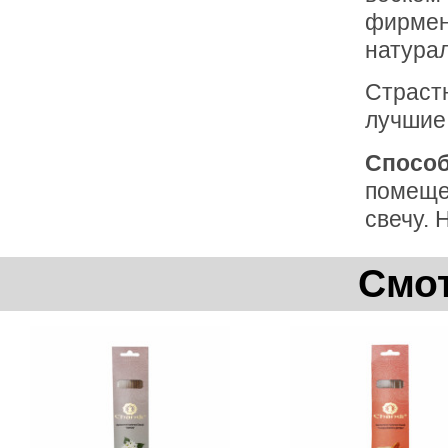
фирмен
натура
Страст
лучшие 
Способ
помещен
свечу.
Смот