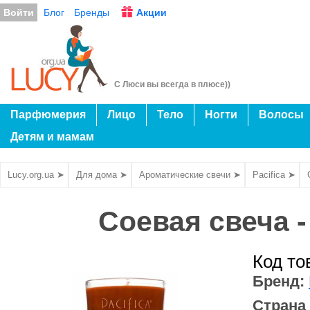
Войти
Блог
Бренды
Акции
С Люси вы всегда в плюсе))
Парфюмерия
Лицо
Тело
Ногти
Волосы
Детям и мамам
Lucy.org.ua ➤
Для дома ➤
Ароматические свечи ➤
Pacifica ➤
Соевая свеча -
Код то
Бренд:
Страна