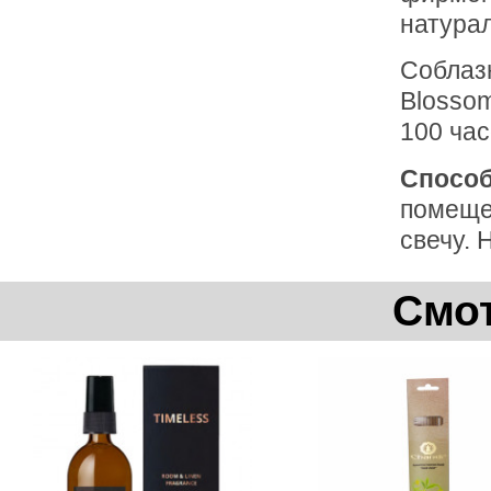
натура
Cоблаз
Blossom
100 час
Способ
помещен
свечу.
Смот