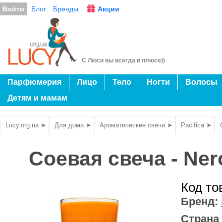
Войти
Блог
Бренды
Акции
С Люси вы всегда в плюсе))
Парфюмерия
Лицо
Тело
Ногти
Волосы
Детям и мамам
Lucy.org.ua ➤
Для дома ➤
Ароматические свечи ➤
Pacifica ➤
Соевая свеча - Ner
Код то
Бренд:
Страна