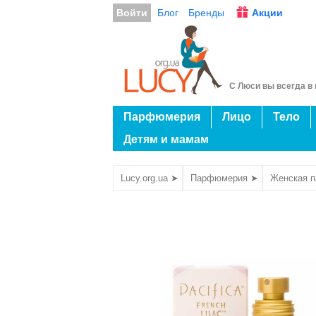
Войти
Блог
Бренды
Акции
С Люси вы всегда в 
Парфюмерия
Лицо
Тело
Детям и мамам
Lucy.org.ua ➤
Парфюмерия ➤
Женская 