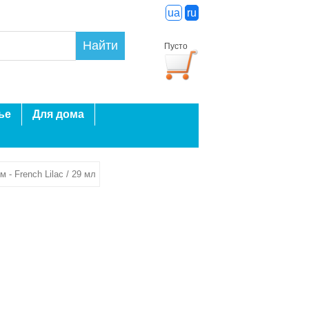
ua
ru
Найти
Пусто
ье
Для дома
- French Lilac / 29 мл