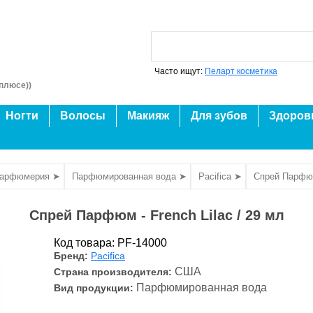
Часто ищут:
Пеларт косметика
плюсе))
Ногти
Волосы
Макияж
Для зубов
Здоров
парфюмерия ➤
Парфюмированная вода ➤
Pacifica ➤
Спрей Парфюм 
Спрей Парфюм - French Lilac / 29 мл
Код товара: PF-14000
Бренд:
Pacifica
США
Страна производителя:
Парфюмированная вода
Вид продукции: