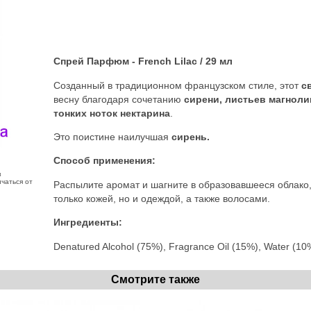
Спрей Парфюм - French Lilac / 29 мл
Созданный в традиционном французском стиле, этот
с
весну благодаря сочетанию
сирени, листьев магнолии
тонких ноток нектарина
.
Это поистине наилучшая
сирень.
Способ применения:
з
чаться от
Распылите аромат и шагните в образовавшееся облако
только кожей, но и одеждой, а также волосами.
Ингредиенты:
Denatured Alcohol (75%), Fragrance Oil (15%), Water (10
Смотрите также