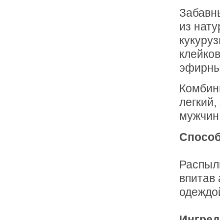
Забавны
из нату
кукуруз
клейков
эфирны
Комбини
легкий,
мужчин,
Способ
Распыл
впитав 
одеждой
Ингред