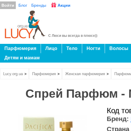
Войти
Блог
Бренды
Акции
С Люси вы всегда в плюсе))
Парфюмерия
Лицо
Тело
Ногти
Волосы
Детям и мамам
Lucy.org.ua ➤
Парфюмерия ➤
Женская парфюмерия ➤
Парфюми
Спрей Парфюм - M
Код то
Бренд:
Страна