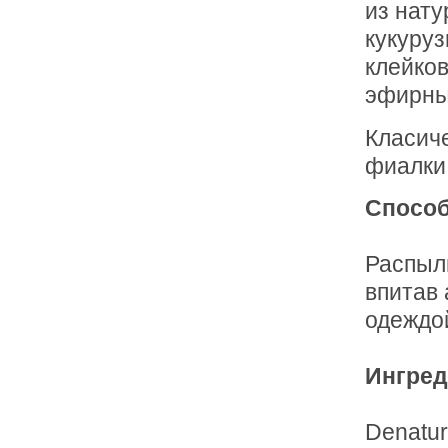
из нату
кукуруз
клейков
эфирны
Класич
фиалки
Способ
Распыл
впитав 
одеждой
Ингред
Denatur