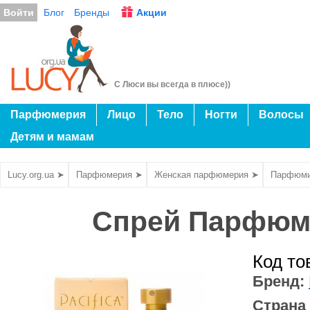
Войти
Блог
Бренды
Акции
С Люси вы всегда в плюсе))
Парфюмерия
Лицо
Тело
Ногти
Волосы
Детям и мамам
Lucy.org.ua ➤
Парфюмерия ➤
Женская парфюмерия ➤
Парфюми
Спрей Парфюм -
Код то
Бренд:
Страна