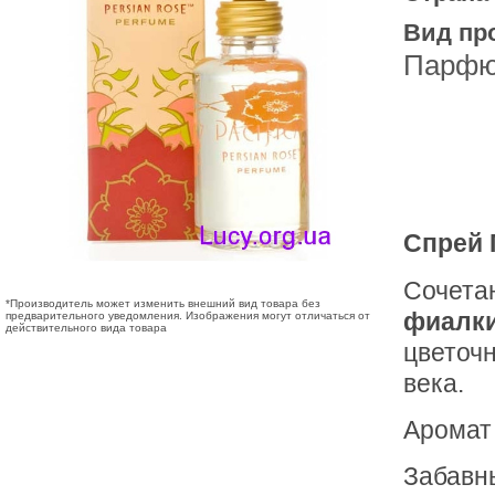
Вид пр
Парфю
Спрей 
Сочета
*Производитель может изменить внешний вид товара без
фиалки
предварительного уведомления. Изображения могут отличаться от
действительного вида товара
цветоч
века.
Аромат 
Забавны