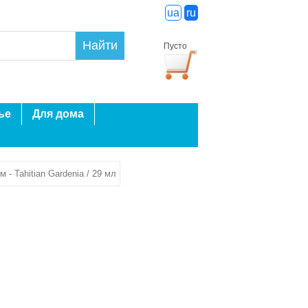
ua
ru
Найти
Пусто
ье
Для дома
- Tahitian Gardenia / 29 мл