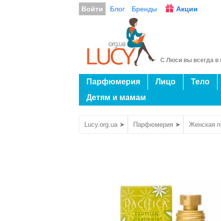
Войти
Блог
Бренды
Акции
С Люси вы всегда в 
Парфюмерия
Лицо
Тело
Детям и мамам
Lucy.org.ua ➤
Парфюмерия ➤
Женская 