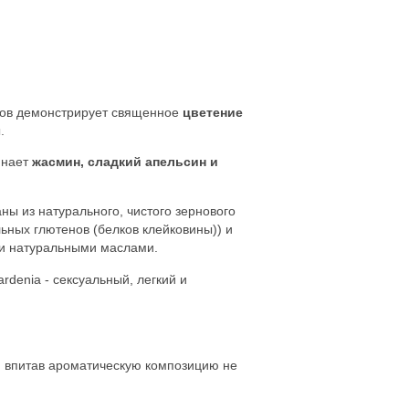
тов демонстрирует священное
цветение
.
инает
жасмин, сладкий апельсин и
ны из натурального, чистого зернового
льных глютенов (белков клейковины)) и
 и натуральными маслами.
denia - сексуальный, легкий и
, впитав ароматическую композицию не