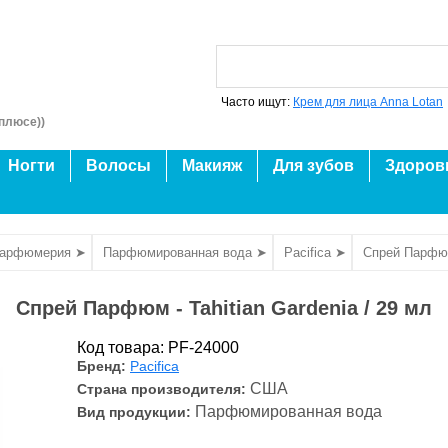
Часто ищут:
Крем для лица Anna Lotan
плюсе))
Ногти
Волосы
Макияж
Для зубов
Здоров
парфюмерия ➤
Парфюмированная вода ➤
Pacifica ➤
Спрей Парфюм 
Спрей Парфюм - Tahitian Gardenia / 29 мл
Код товара: PF-24000
Бренд:
Pacifica
США
Страна производителя:
Парфюмированная вода
Вид продукции: