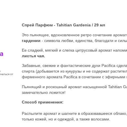
Спрей Парфюм - Tahitian Gardenia / 29 мл
Это пьянящее, вдохновленное ретро сочетание арома
гардении
- символа любви, единства, благодати и силы
Ее сладкий, мягкий и слегка цитрусовый аромат напом
листья чая.
Забавные, свежие и фантастические духи Pacifica сдела
спирта (добывается из кукурузы и не содержат растите
з
чаться от
фирменного аромата Pacifica в сочетании с эфирными
Пьянящий и роскошный аромат насыщенной Tahitian Gar
замечательно ложится!
Способ применения:
Распылите аромат и шагните в образовавшееся облако
только кожей, но и одеждой, а также волосами.