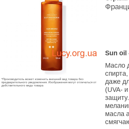
Франц
Sun oil
Масло д
спирта,
*Производитель может изменить внешний вид товара без
даже д
предварительного уведомления. Изображения могут отличаться от
действительного вида товара
(UVA- и
защиту.
мелани
масла а
смягча