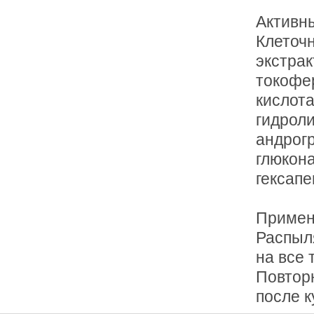
Активн
Клеточн
экстрак
токофер
кислота
гидроли
андрогр
глюкона
гексапе
Примен
Распыл
на все 
Повторн
после к