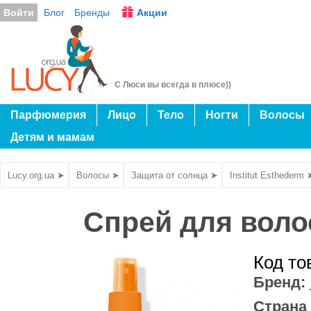
Войти
Блог
Бренды
Акции
С Люси вы всегда в плюсе))
Парфюмерия
Лицо
Тело
Ногти
Волосы
Детям и мамам
Lucy.org.ua ➤
Волосы ➤
Защита от солнца ➤
Institut Esthederm 
Спрей для волос
Код то
Бренд:
Страна