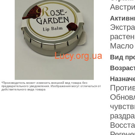
Австр
Активн
Экстра
растен
Масло
Вид пр
Возрас
Назнач
*Производитель может изменить внешний вид товара без
Против
предварительного уведомления. Изображения могут отличаться от
действительного вида товара
Обнов
чувств
раздра
Восста
Регене