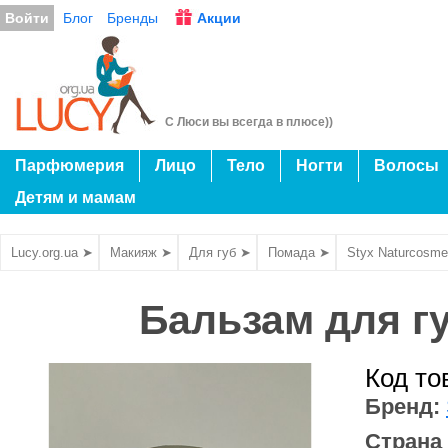
Войти
Блог
Бренды
Акции
С Люси вы всегда в плюсе))
Парфюмерия
Лицо
Тело
Ногти
Волосы
Детям и мамам
Lucy.org.ua ➤
Макияж ➤
Для губ ➤
Помада ➤
Styx Naturcosme
Бальзам для гу
Код то
Бренд:
Страна