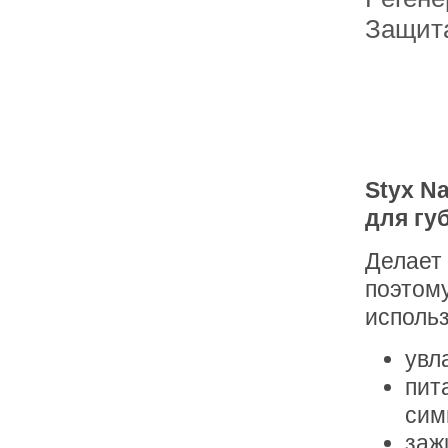
Защит
Styx N
для гу
Делает 
поэтом
использ
увл
пит
сим
заж