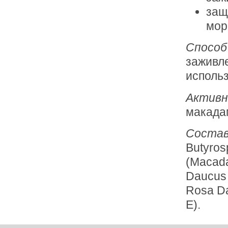
защ
мор
Способ
заживле
использ
Активн
макада
Соста
Butyros
(Macada
Daucus C
Rosa Da
E).