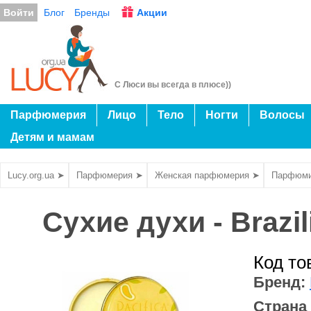
Войти
Блог
Бренды
Акции
С Люси вы всегда в плюсе))
Парфюмерия
Лицо
Тело
Ногти
Волосы
Детям и мамам
Lucy.org.ua ➤
Парфюмерия ➤
Женская парфюмерия ➤
Парфюми
Сухие духи - Brazil
Код то
Бренд:
Страна