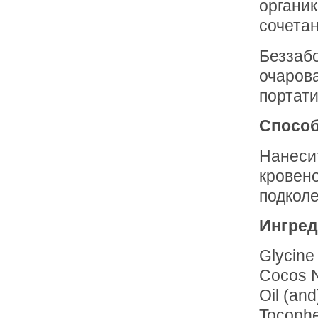
органик
сочета
Беззабо
очаров
портати
Способ
Нанеси
кровено
подкол
Ингред
Glycine
Cocos N
Oil (and
Tocophe