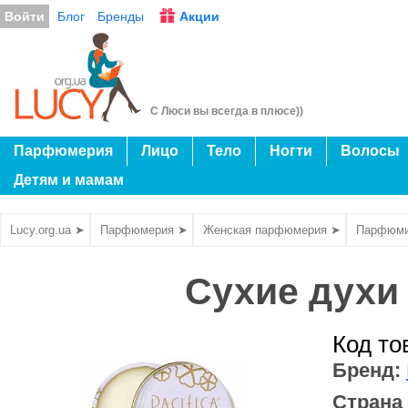
Войти
Блог
Бренды
Акции
С Люси вы всегда в плюсе))
Парфюмерия
Лицо
Тело
Ногти
Волосы
Детям и мамам
Lucy.org.ua ➤
Парфюмерия ➤
Женская парфюмерия ➤
Парфюми
Сухие духи -
Код то
Бренд:
Страна