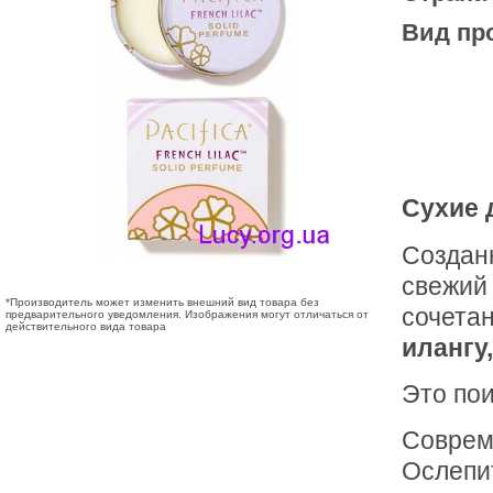
Вид пр
Сухие д
Создан
свежий
*Производитель может изменить внешний вид товара без
сочета
предварительного уведомления. Изображения могут отличаться от
действительного вида товара
илангу,
Это по
Соврем
Ослепит