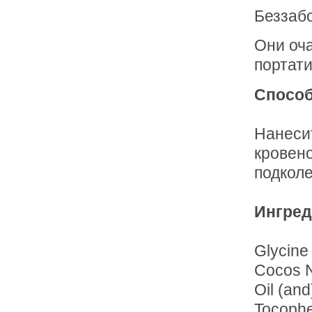
Беззаб
Они оч
портати
Способ
Нанеси
кровено
подкол
Ингред
Glycine
Cocos N
Oil (and
Tocophe