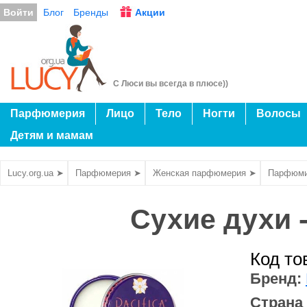
Войти
Блог
Бренды
Акции
С Люси вы всегда в плюсе))
Парфюмерия
Лицо
Тело
Ногти
Волосы
Детям и мамам
Lucy.org.ua ➤
Парфюмерия ➤
Женская парфюмерия ➤
Парфюми
Сухие духи -
Код то
Бренд:
Страна