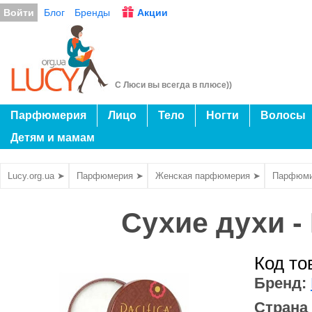
Войти
Блог
Бренды
Акции
С Люси вы всегда в плюсе))
Парфюмерия
Лицо
Тело
Ногти
Волосы
Детям и мамам
Lucy.org.ua ➤
Парфюмерия ➤
Женская парфюмерия ➤
Парфюми
Сухие духи - 
Код то
Бренд:
Страна