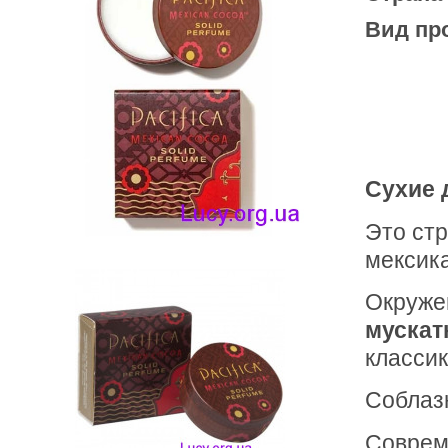
Вид пр
Сухие д
Это стр
мексик
Окруже
мускат
классик
Соблаз
Соврем