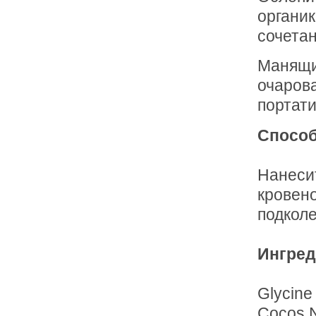
органик
сочета
Манящи
очаров
портати
Способ
Нанеси
кровено
подкол
Ингред
Glycine
Cocos N