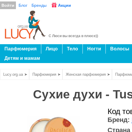
Войти
Блог
Бренды
Акции
С Люси вы всегда в плюсе))
Парфюмерия
Лицо
Тело
Ногти
Волосы
Детям и мамам
Lucy.org.ua ➤
Парфюмерия ➤
Женская парфюмерия ➤
Парфюми
Сухие духи - Tus
Код то
Бренд:
Страна