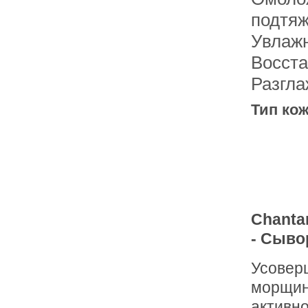
подтяж
Увлаж
Восста
Разгл
Тип кож
Chantar
- Сыво
Усовер
морщин 
активн