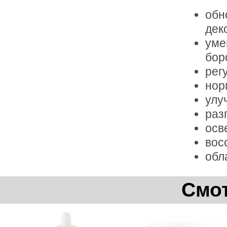
обн
дек
уме
бор
рег
нор
улу
раз
осв
вос
обл
Смот