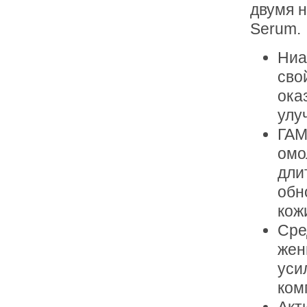
двумя 
Serum.
Ниа
сво
ока
улу
ГАМ
омо
дли
обн
кож
Сре
жен
уси
ком
Акт