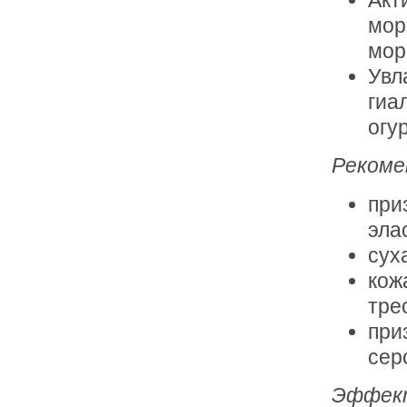
мор
мор
Увл
гиа
огу
Рекоме
при
эла
сух
кож
тре
при
сер
Эффек