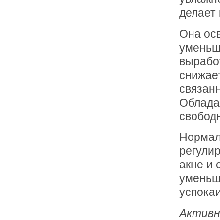
делает 
Она ос
уменьш
выработ
снижае
связанн
Облада
свобод
Нормал
регули
акне и
уменьш
успокаи
Активн