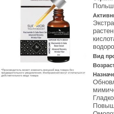
Польш
Активн
Экстра
растен
кислот
водор
Вид пр
Возрас
*Производитель может изменить внешний вид товара без
предварительного уведомления. Изображения могут отличаться от
Назнач
действительного вида товара
Обнов
мимич
Гладко
Повыш
Омолож