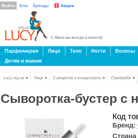
Войти
Блог
Бренды
Акции
С Люси вы всегда в плюсе))
Парфюмерия
Лицо
Тело
Ногти
Волосы
Детям и мамам
Lucy.org.ua ➤
Лицо ➤
Сыворотки и концентраты ➤
Chantarelle ➤
Сыворотка-бустер с 
Код то
Бренд:
Страна