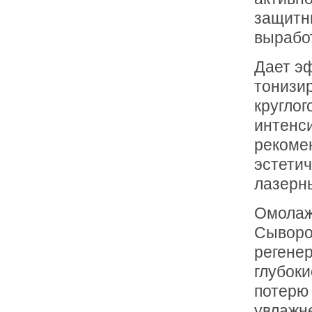
защитны
выработ
Дает э
тонизи
круглог
интенс
рекомен
эстетич
лазерн
Омолаж
Сыворо
регенер
глубок
потерю 
увлажне