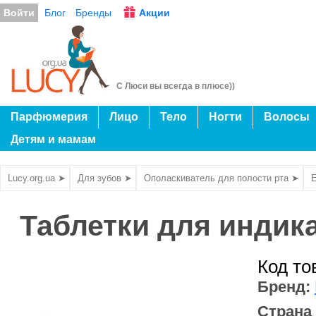
Войти
Блог
Бренды
Акции
С Люси вы всегда в плюсе))
Парфюмерия
Лицо
Тело
Ногти
Волосы
Детям и мамам
Lucy.org.ua ➤
Для зубов ➤
Ополаскиватель для полости рта ➤
E
Таблетки для индик
Код то
Бренд:
Страна