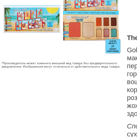
Th
Gol
ма
*Производитель может изменить внешний вид товара без предварительного
пе
уведомления. Изображения могут отличаться от действительного вида товара
гор
вош
ко
ро
жо
зд
Сп
су