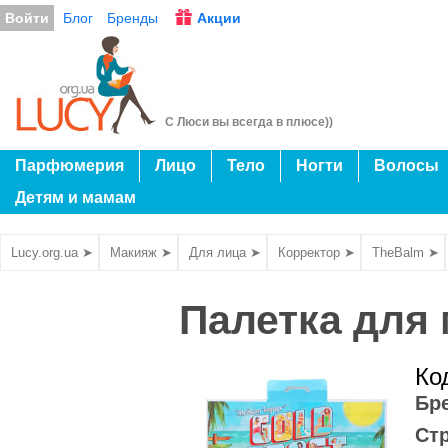
Войти
Блог
Бренды
Акции
С Люси вы всегда в плюсе))
Парфюмерия
Лицо
Тело
Ногти
Волосы
Детям и мамам
Lucy.org.ua ➤
Макияж ➤
Для лица ➤
Корректор ➤
TheBalm ➤
Палетка для 
Ко
Бр
Ст