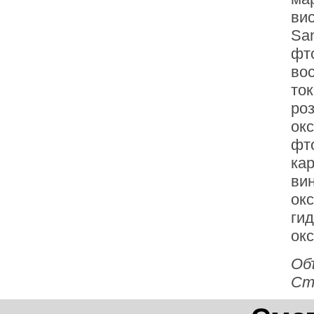
вис
Sa
фт
вос
ток
роз
окс
фт
кар
вин
окс
гид
окс
Об
Ст