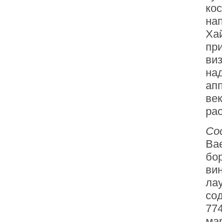
кос
нап
Хай
пр
ви
на
ап
ве
ра
Со
Bae
бор
вин
лау
сод
774
мар