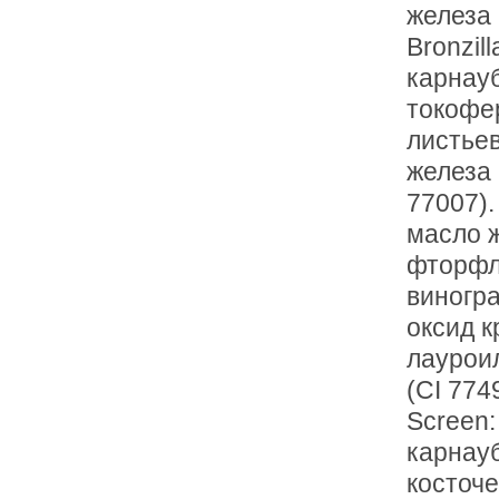
железа 
Bronzil
карнауб
токофер
листьев
железа 
77007).
масло ж
фторфло
виногра
оксид к
лауроил
(CI 774
Screen:
карнауб
косточе