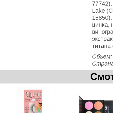
77742),
Lake (C
15850).
цинка, 
виногра
экстрак
титана 
Объем
Страна
Смот