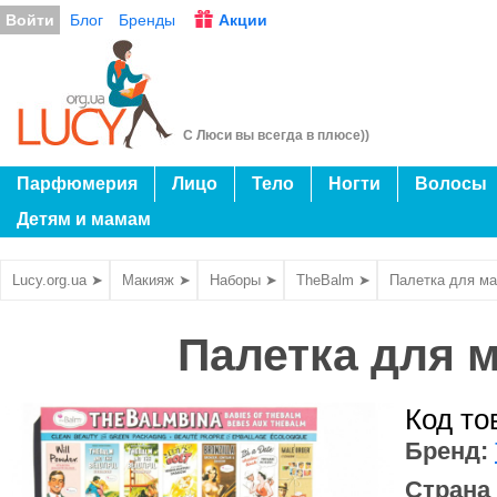
Войти
Блог
Бренды
Акции
С Люси вы всегда в плюсе))
Парфюмерия
Лицо
Тело
Ногти
Волосы
Детям и мамам
Lucy.org.ua ➤
Макияж ➤
Наборы ➤
TheBalm ➤
Палетка для ма
Палетка для 
Код то
Бренд:
Страна