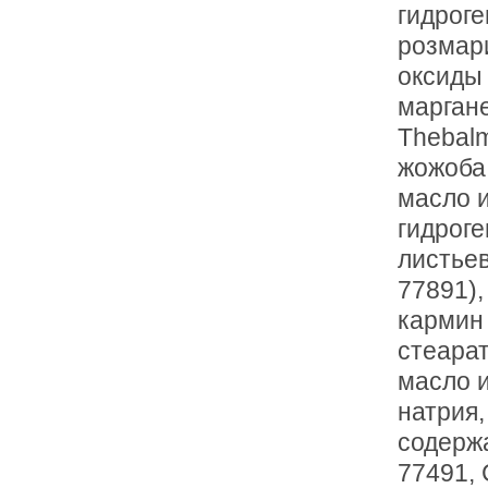
гидроге
розмари
оксиды 
маргане
Thebalm
жожоба,
масло и
гидроге
листьев
77891),
кармин 
стеарат
масло и
натрия,
содержа
77491, 