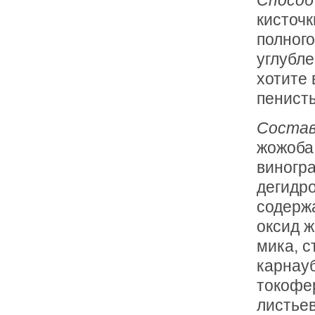
кисточк
полного
углубле
хотите 
пенист
Соста
жожоба,
виногра
дегидро
содержа
оксид ж
мика, с
карнауб
токофер
листьев