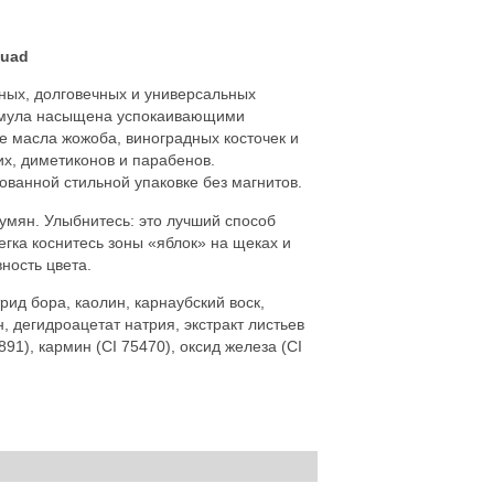
Quad
ных, долговечных и универсальных
Формула насыщена успокаивающими
е масла жожоба, виноградных косточек и
их, диметиконов и парабенов.
ванной стильной упаковке без магнитов.
умян. Улыбнитесь: это лучший способ
егка коснитесь зоны «яблок» на щеках и
ность цвета.
рид бора, каолин, карнаубский воск,
, дегидроацетат натрия, экстракт листьев
91), кармин (CI 75470), оксид железа (CI