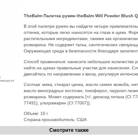
TheBalm Палетка румян theBalm Will Powder Blush 
В этой палитре румян вы найдете четыре привлекатель
оттенка, которые легко наносятся на глаза и щеки. 
растительными ингредиентами, такими как органически
розмарина. Не содержит тальк, синтетических связующ
Окружающая среда в безопасности благодаря запатенто
Способ применения:
нанесите небольшое количество р
найти на щеках правильные участки для нанесения. Сл
двигайтесь по направлению к виску, регулируя интенсив
з
чаться от
Состав:
мика, стеарат цинка, масло семян жожоба, нит
масло виноградных косточек, токоферол, лауроил лизин
розмарина. Может содержать [+/- диоксид титана (CI 778
77491), ультрамарин (CI 77007)].
Объем:
10 г
Страна-производитель:
США
Смотрите также