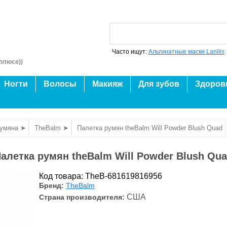
Часто ищут:
Альгинатные маски Lanilis
плюсе))
Ногти
Волосы
Макияж
Для зубов
Здоров
умяна ➤
TheBalm ➤
Палетка румян theBalm Will Powder Blush Quad
алетка румян theBalm Will Powder Blush Qu
Код товара: TheB-681619816956
Бренд:
TheBalm
США
Страна производителя: