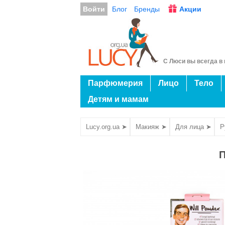
Войти
Блог
Бренды
Акции
С Люси вы всегда в 
Парфюмерия
Лицо
Тело
Детям и мамам
Lucy.org.ua ➤
Макияж ➤
Для лица ➤
Р
П