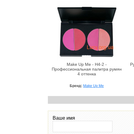
Make Up Me - H4-2 -
Р
Профессиональная палитра румян
4 оттенка
Бренд:
Make Up Me
Ваше имя