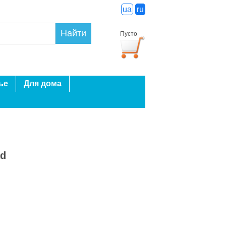
ua
ru
Найти
Пусто
ье
Для дома
ad