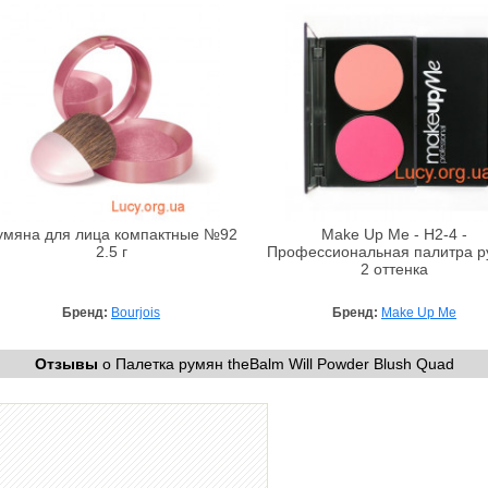
умяна для лица компактные №92
Make Up Me - H2-4 -
2.5 г
Профессиональная палитра р
2 оттенка
Бренд:
Bourjois
Бренд:
Make Up Me
Отзывы
о Палетка румян theBalm Will Powder Blush Quad