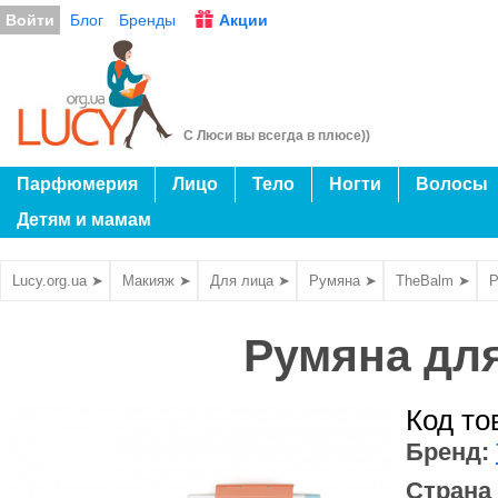
Войти
Блог
Бренды
Акции
С Люси вы всегда в плюсе))
Парфюмерия
Лицо
Тело
Ногти
Волосы
Детям и мамам
Lucy.org.ua ➤
Макияж ➤
Для лица ➤
Румяна ➤
TheBalm ➤
Р
Румяна для 
Код то
Бренд:
Страна