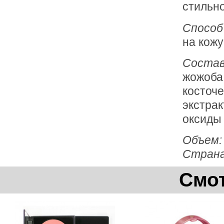
стильно
Способ
на кожу
Соста
жожоба,
косточе
экстрак
оксиды 
Объем
Страна
Смот