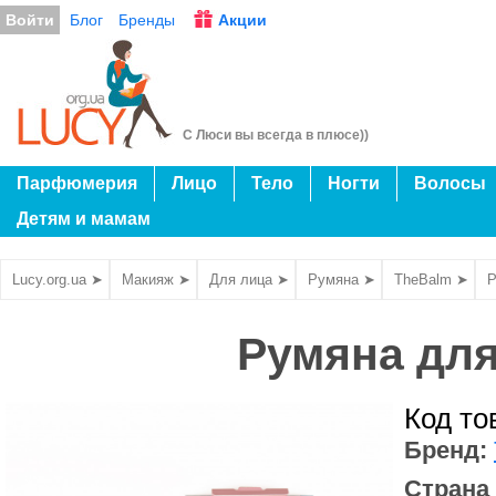
Войти
Блог
Бренды
Акции
С Люси вы всегда в плюсе))
Парфюмерия
Лицо
Тело
Ногти
Волосы
Детям и мамам
Lucy.org.ua ➤
Макияж ➤
Для лица ➤
Румяна ➤
TheBalm ➤
Р
Румяна для
Код то
Бренд:
Страна