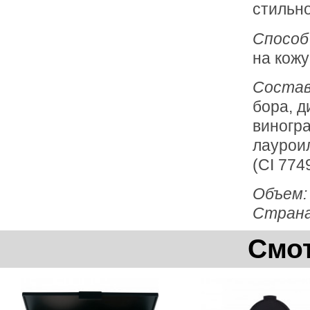
стильно
Способ
на кожу
Соста
бора, д
виногра
лауроил
(CI 774
Объем
Страна
Смот