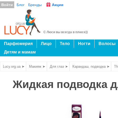
Войти
Блог
Бренды
Акции
С Люси вы всегда в плюсе))
Парфюмерия
Лицо
Тело
Ногти
Волосы
Детям и мамам
Lucy.org.ua ➤
Макияж ➤
Для глаз ➤
Карандаш, подводка ➤
Th
Жидкая подводка д