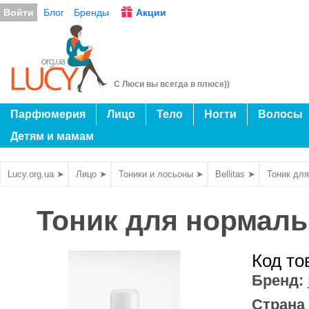
Войти
Блог
Бренды
Акции
С Люси вы всегда в плюсе))
Парфюмерия
Лицо
Тело
Ногти
Волосы
Детям и мамам
Lucy.org.ua ➤
Лицо ➤
Тоники и лосьоны ➤
Bellitas ➤
Тоник для
Тоник для нормальн
Код то
Бренд:
Страна