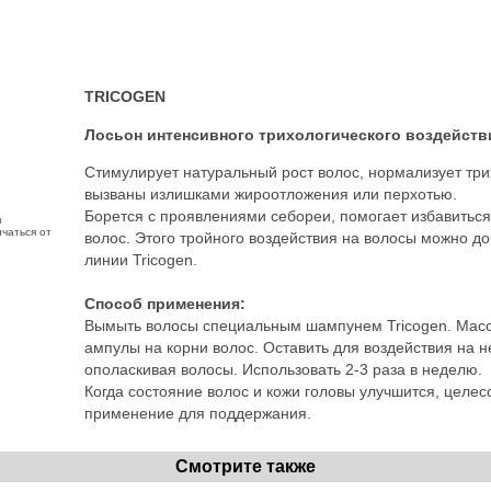
TRICOGEN
Лосьон интенсивного трихологического воздейств
Стимулирует натуральный рост волос, нормализует тр
вызваны излишками жироотложения или перхотью.
Борется с проявлениями себореи, помогает избавитьс
з
чаться от
волос. Этого тройного воздействия на волосы можно 
линии Tricogen.
Способ применения:
Вымыть волосы специальным шампунем Tricogen. Масс
ампулы на корни волос. Оставить для воздействия на не
ополаскивая волосы. Использовать 2-3 раза в неделю.
Когда состояние волос и кожи головы улучшится, целе
применение для поддержания.
Смотрите также