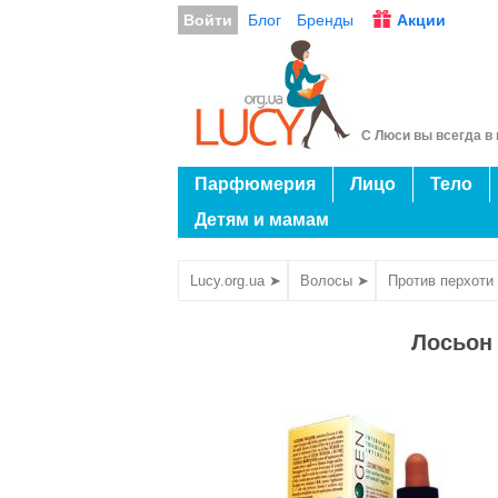
Войти
Блог
Бренды
Акции
С Люси вы всегда в 
Парфюмерия
Лицо
Тело
Детям и мамам
Lucy.org.ua ➤
Волосы ➤
Против перхоти
Лосьон 