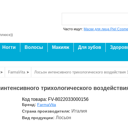
Часто ищут:
Маски для лица Piel Cosme
плюсе))
Ногти
Волосы
Макияж
Для зубов
Здоров
 ➤
FarmaVita ➤
Лосьон интенсивного трихологического воздействия 
интенсивного трихологического воздействи
Код товара: FV-8022033000156
Бренд:
FarmaVita
Италия
Страна производителя:
Лосьон
Вид продукции: