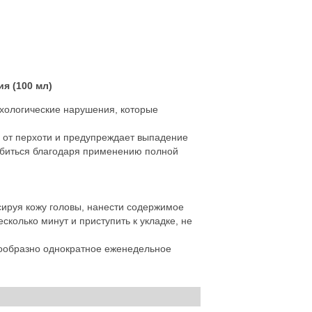
ия
(100 мл)
ихологические нарушения, которые
я от перхоти и предупреждает выпадение
добиться благодаря применению полной
ируя кожу головы, нанести содержимое
сколько минут и приступить к укладке, не
сообразно однократное еженедельное