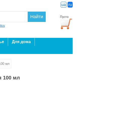
ua
ru
Найти
Пусто
tics
ье
Для дома
100 мл
я 100 мл