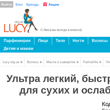
Войти
Блог
Бренды
Акции
С Люси вы всегда в плюсе))
Парфюмерия
Лицо
Тело
Ногти
Волосы
Детям и мамам
Lucy.org.ua ➤
Волосы ➤
Масла и сыворотки ➤
FarmaVita ➤
Ул
Ультра легкий, быс
для сухих и ослаб
Ко