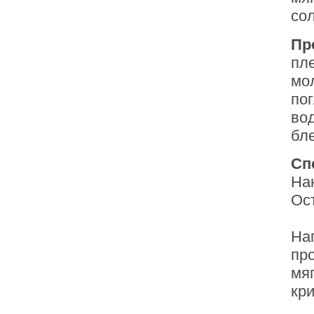
со
Пр
пл
мо
по
во
бле
Сп
На
Ос
На
пр
мя
кр