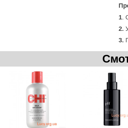
Пр
1
.
2.
У
3.
П
Смот