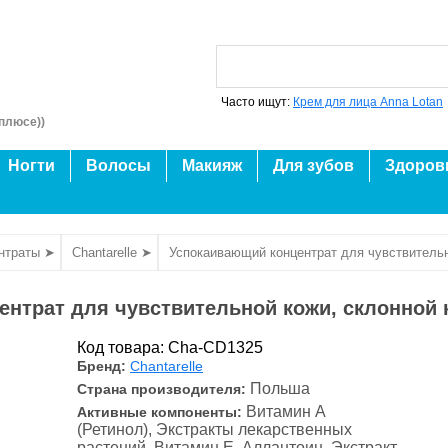
Часто ищут:
Крем для лица Anna Lotan
плюсе))
Ногти
Волосы
Макияж
Для зубов
Здоров
ентраты ➤
Chantarelle ➤
Успокаивающий концентрат для чувствительн
нтрат для чувствительной кожи, склонной 
Код товара: Cha-CD1325
Бренд:
Chantarelle
Польша
Страна производителя:
Витамин А
Активные компоненты:
(Ретинол), Экстракты лекарственных
растений, Витамин Е, Аллантоин, Экстракт