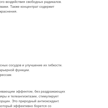
ого воздействия свободных радикалов.
вами. Также концентрат содержит
окраснения.
ных сосудов и улучшение их гибкости.
арьерной функции.
трессам.
ушивающим эффектом, без раздражающих
яры и телеангиэктазии, стимулирует
орщин. Это природный антиоксидант.
 который эффективно борется со