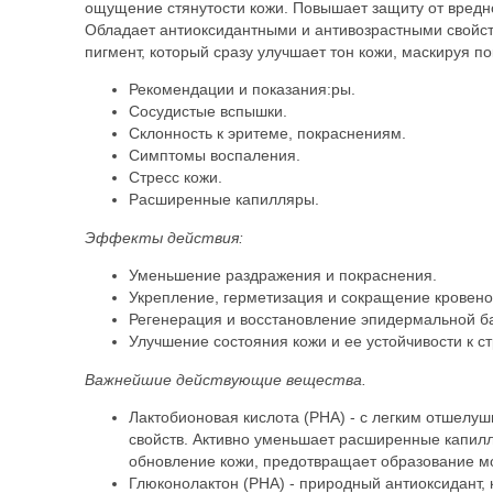
ощущение стянутости кожи. Повышает защиту от вредн
Обладает антиоксидантными и антивозрастными свойст
пигмент, который сразу улучшает тон кожи, маскируя п
Рекомендации и показания:ры.
Сосудистые вспышки.
Склонность к эритеме, покраснениям.
Симптомы воспаления.
Стресс кожи.
Расширенные капилляры.
Эффекты действия:
Уменьшение раздражения и покраснения.
Укрепление, герметизация и сокращение кровенос
Регенерация и восстановление эпидермальной б
Улучшение состояния кожи и ее устойчивости к с
Важнейшие действующие вещества.
Лактобионовая кислота (PHA) - с легким отшел
свойств. Активно уменьшает расширенные капилл
обновление кожи, предотвращает образование м
Глюконолактон (PHA) - природный антиоксидант,