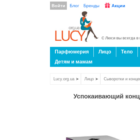
Войти
Блог
Бренды
Акции
С Люси вы всегда в 
Парфюмерия
Лицо
Тело
Детям и мамам
Lucy.org.ua ➤
Лицо ➤
Сыворотки и конц
Успокаивающий конце