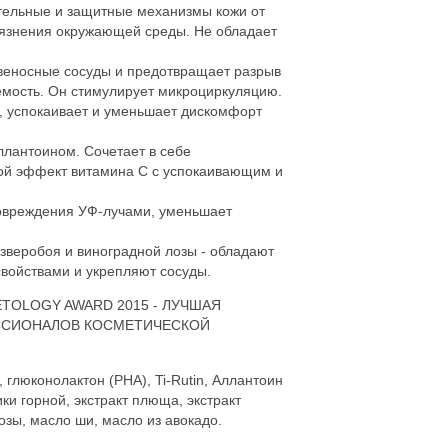
тельные и защитные механизмы кожи от
рязнения окружающей среды. Не обладает
ровеносные сосуды и предотвращает разрыв
аемость. Он стимулирует микроциркуляцию.
 успокаивает и уменьшает дискомфорт
аллантоином. Сочетает в себе
ой эффект витамина С с успокаивающим и
овреждения УФ-лучами, уменьшает
 зверобоя и виноградной лозы - обладают
войствами и укрепляют сосуды.
TOLOGY AWARD 2015 - ЛУЧШАЯ
ССИОНАЛОВ КОСМЕТИЧЕСКОЙ
 глюконолактон (PHA), Ti-Rutin, Аллантоин
ики горной, экстракт плюща, экстракт
озы, масло ши, масло из авокадо.