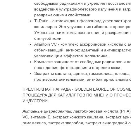
свободными радикалами и укрепляет восстанови
воздействия ультрафиолетового излучения и заг
раздражающими свойствами.
Ti-Rutin - антиоксидант флавоноид укрепляет к
капилляров. Это улучшает их гибкость и прониц
Уменьшает симптомы воспаления и раздражения,
стянутой кожи.
Allantoin VC - комплекс аскорбиновой кислоты с 
отбеливающий, антиоксидантный и антивозрастн
увлажняющим эффектом аллантоина.
Комплекс защищает от свободных радикалов и п
последствия фотостарения и старения кожи.
Экстракты каштана, арники, гамамелиса, плюща,
противовоспалительными, антибактериальными с
ПРЕСТИЖНАЯ НАГРАДА - GOLDEN LAUREL OF COSME
ПРОЦЕДУРА ДЛЯ КАПИЛЛЯРОВ ПО МНЕНИЮ ПРОФЕ
ИНДУСТРИИ.
Активные ингредиенты:
лактобионовая кислота (PHA),
VC, витамин Е, экстракт конского каштана, экстракт арн
гамамелиса, экстракт зверобоя, экстракт виноградной л