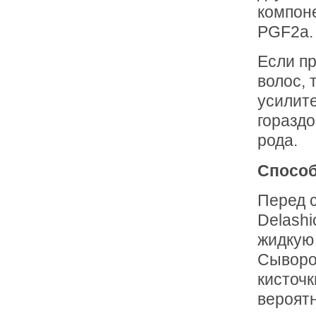
компон
PGF2a.
Если п
волос,
усилите
гораздо
рода.
Способ
Перед с
Delashi
жидкую 
Сыворо
кисточк
вероятн