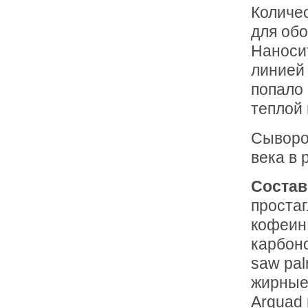
Количес
для обо
Наносит
линией 
попало 
теплой 
Сыворо
века в 
Состав
проста
кофеин,
карбоно
saw pal
жирные 
Arquad 