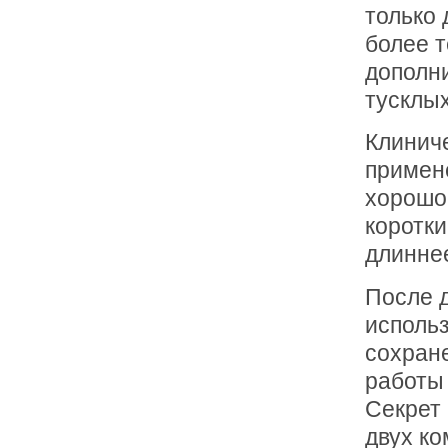
только 
более т
дополн
тусклых
Клинич
примене
хорошо 
коротки
длиннее
После 
использ
сохране
работы
Секрет 
двух к