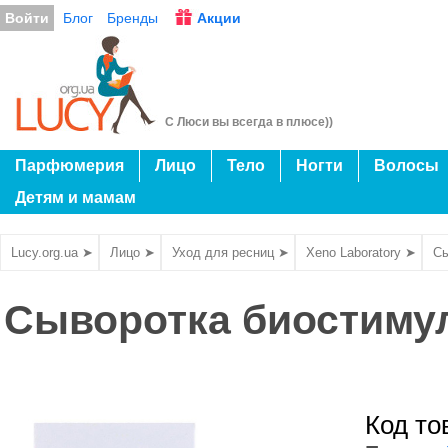
Войти
Блог
Бренды
Акции
С Люси вы всегда в плюсе))
Парфюмерия
Лицо
Тело
Ногти
Волосы
Детям и мамам
Lucy.org.ua ➤
Лицо ➤
Уход для ресниц ➤
Xeno Laboratory ➤
Сы
Сыворотка биостиму
Код то